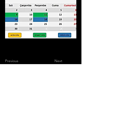
Previous
Next
+905071948894
Uzm.Dr. Aynur Aydemir
Akupunktur
Muayenehanesi